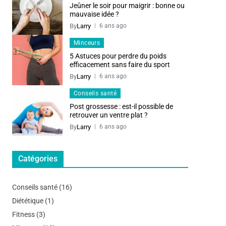
Jeûner le soir pour maigrir : bonne ou
mauvaise idée ?
By
Larry
6 ans ago
Minceurs
5 Astuces pour perdre du poids
efficacement sans faire du sport
By
Larry
6 ans ago
Conseils santé
Post grossesse : est-il possible de
retrouver un ventre plat ?
By
Larry
6 ans ago
Catégories
Conseils santé
(16)
Diététique
(1)
Fitness
(3)