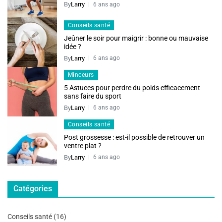
By
Larry
6 ans ago
Conseils santé
Jeûner le soir pour maigrir : bonne ou mauvaise
idée ?
By
Larry
6 ans ago
Minceurs
5 Astuces pour perdre du poids efficacement
sans faire du sport
By
Larry
6 ans ago
Conseils santé
Post grossesse : est-il possible de retrouver un
ventre plat ?
By
Larry
6 ans ago
Catégories
Conseils santé
(16)