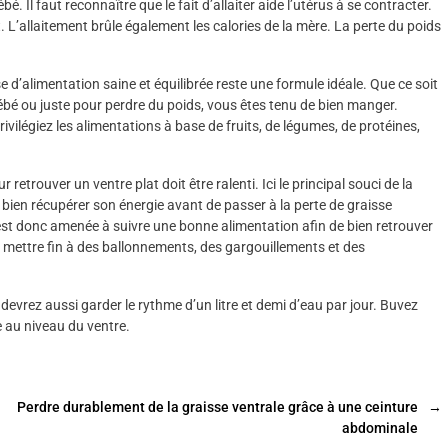
é. Il faut reconnaître que le fait d’allaiter aide l’utérus à se contracter.
t. L’allaitement brûle également les calories de la mère. La perte du poids
 d’alimentation saine et équilibrée reste une formule idéale. Que ce soit
 bébé ou juste pour perdre du poids, vous êtes tenu de bien manger.
ivilégiez les alimentations à base de fruits, de légumes, de protéines,
retrouver un ventre plat doit être ralenti. Ici le principal souci de la
t bien récupérer son énergie avant de passer à la perte de graisse
est donc amenée à suivre une bonne alimentation afin de bien retrouver
our mettre fin à des ballonnements, des gargouillements et des
 devrez aussi garder le rythme d’un litre et demi d’eau par jour. Buvez
 au niveau du ventre.
Perdre durablement de la graisse ventrale grâce à une ceinture
→
abdominale