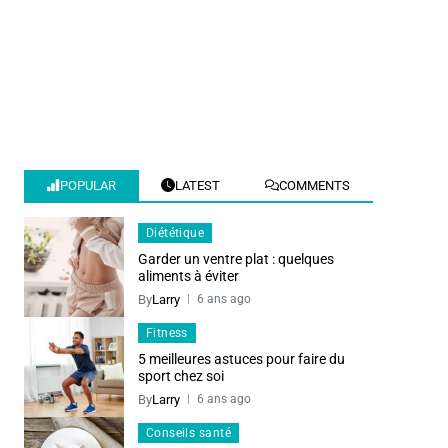
POPULAR
LATEST
COMMENTS
Diététique
Garder un ventre plat : quelques
aliments à éviter
By
Larry
6 ans ago
Fitness
5 meilleures astuces pour faire du
sport chez soi
By
Larry
6 ans ago
Conseils santé