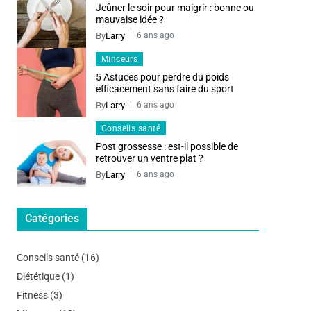
Jeûner le soir pour maigrir : bonne ou
mauvaise idée ?
By
Larry
6 ans ago
Minceurs
5 Astuces pour perdre du poids
efficacement sans faire du sport
By
Larry
6 ans ago
Conseils santé
Post grossesse : est-il possible de
retrouver un ventre plat ?
By
Larry
6 ans ago
Catégories
Conseils santé
(16)
Diététique
(1)
Fitness
(3)