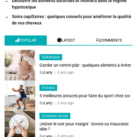
←
Découvrir les aliments autorisés et interdits dans le régime
hypotoxique
→
Soins capillaires : quelques conseils pour améliorer la qualité
de vos cheveux
POPULAR
LATEST
COMMENTS
Diététique
Garder un ventre plat : quelques aliments à éviter
By
Larry
6 ans ago
Fitness
5 meilleures astuces pour faire du sport chez soi
By
Larry
6 ans ago
Conseils santé
Jeûner le soir pour maigrir : bonne ou mauvaise
idée ?
By
Larry
6 ans ago